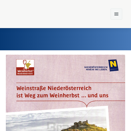
Home
Einst und Heute
Marken
Konzerne
Epoche