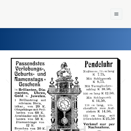
Home
Einst und Heute
Marken
Konzerne
Epoche