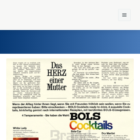
Home
Einst und Heute
Marken
Konzerne
Epoche