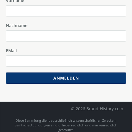
Vorname
Nachname
EMail
ANMELDEN
© 2026 Brand-History.com
Diese Sammlung dient ausschließlich wissenschaftlichen Zwecken.
Sämtliche Abbildungen sind urheberrechtlich und markenrechtlich
geschützt.