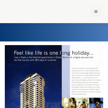
Home
Einst und Heute
Marken
Konzerne
Epoche