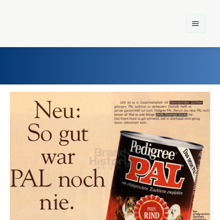
Home
Einst und Heute
Marken
Konzerne
Epoche