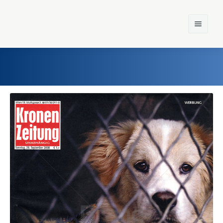
Home
Einst und Heute
Marken
Konzerne
Epoche