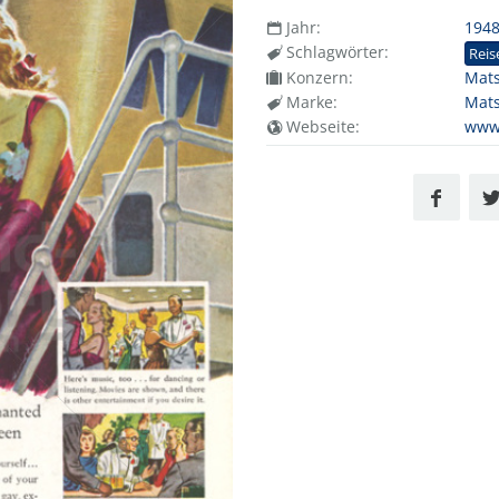
Jahr:
194
Schlagwörter:
Reis
Konzern:
Mat
Marke:
Mats
Webseite:
www