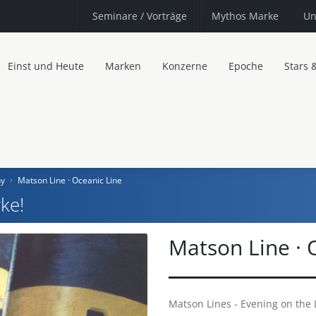
Seminare
/ Vorträge
Mythos Marke
Un
Einst und Heute
Marken
Konzerne
Epoche
Stars 
ny
Matson Line · Oceanic Line
ke!
Matson Line · 
Matson Lines - Evening on the Lu