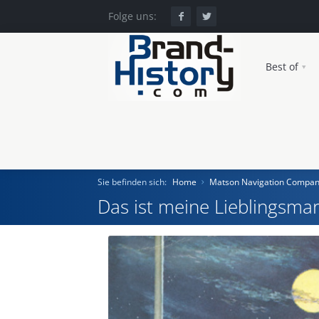
Folge uns:
Best of
Sie befinden sich:
Home
Matson Navigation Compa
Das ist meine Lieblingsmar
Home
Einst und Heute
Marken