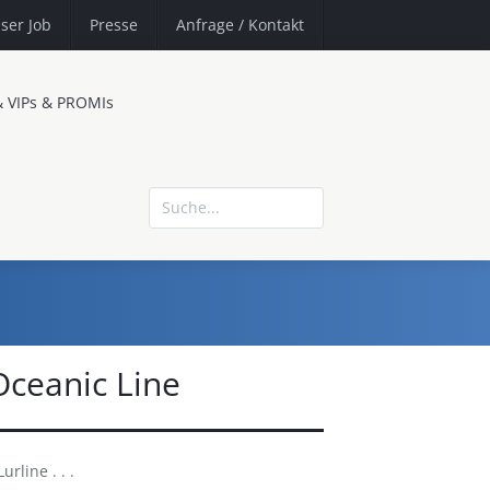
ser Job
Presse
Anfrage
/ Kontakt
& VIPs & PROMIs
Oceanic Line
rline . . .