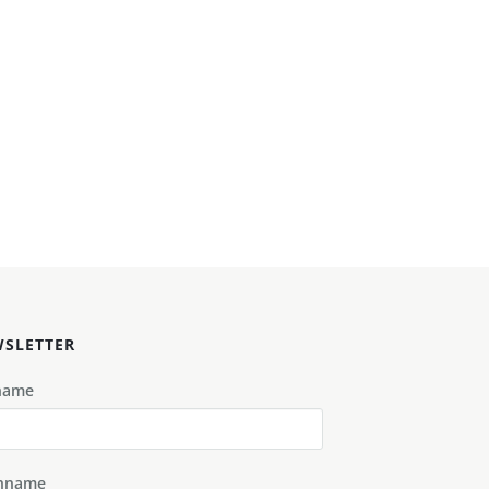
SLETTER
name
hname