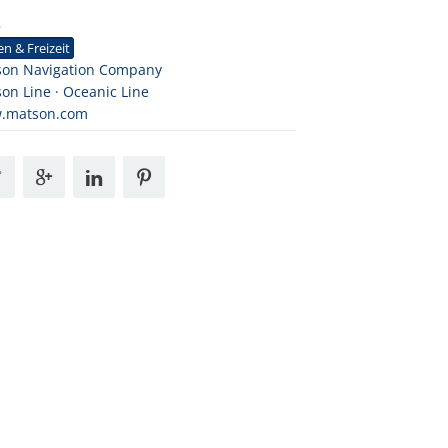
8
en & Freizeit
son Navigation Company
on Line · Oceanic Line
.matson.com