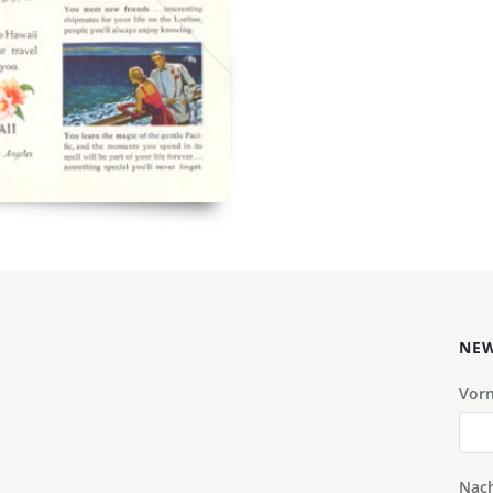
NEW
Vor
Nac