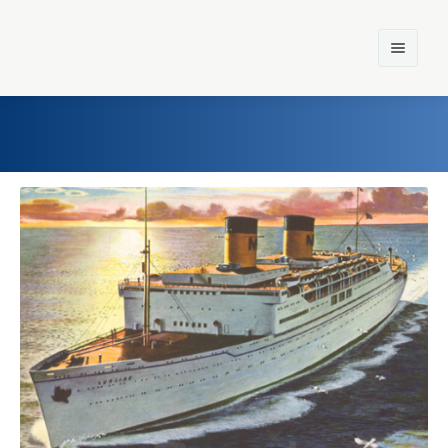
Home
Einst und Heute
Marken
Konzerne
Epoche