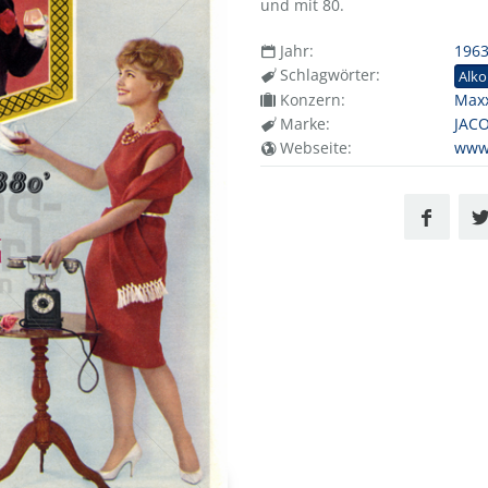
und mit 80.
Jahr:
196
Schlagwörter:
Alko
Konzern:
Max
Marke:
JACO
Webseite:
www