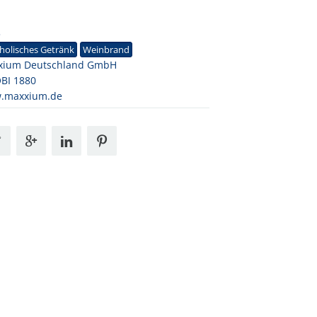
3
holisches Getränk
Weinbrand
xium Deutschland GmbH
BI 1880
.maxxium.de