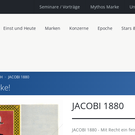
Seminare
/ Vorträge
Mythos Marke
Un
Einst und Heute
Marken
Konzerne
Epoche
Stars 
bH
JACOBI 1880
ke!
JACOBI 1880
JACOBI 1880 - Mit Recht ein fei