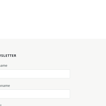
SLETTER
name
hname
l