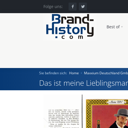
Folge uns:
Best of
Sie befinden sich:
Home
Maxxium Deutschland Gm
Das ist meine Lieblingsmar
Home
Einst und Heute
Marken