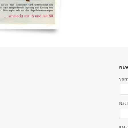
NEW
Vor
Nac
EMai