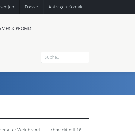
ser Job
Presse
Anfrage
/ Kontakt
& VIPs & PROMIs
ner alter Weinbrand . . . schmeckt mit 18