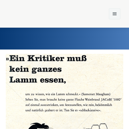
Home
Einst und Heute
Marken
Konzerne
Epoche