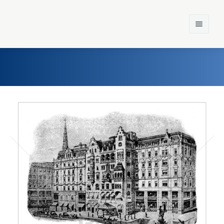
Home
Einst und Heute
Marken
Konzerne
Epoche