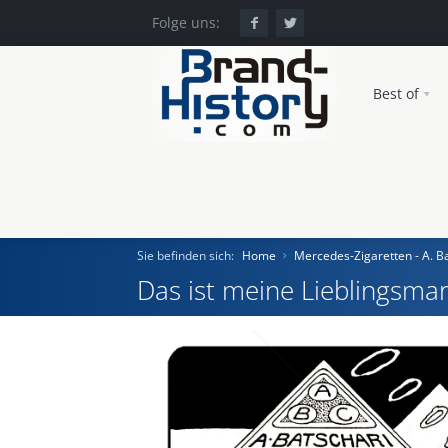
Folge uns:
Best of
Sie befinden sich:
Home
Mercedes-Zigaretten - A. B
Das ist meine Lieblingsmar
Home
Einst und Heute
Marken