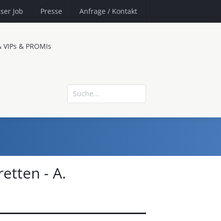
ser Job
Presse
Anfrage
/ Kontakt
& VIPs & PROMIs
etten - A.