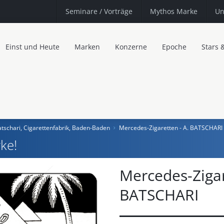
Seminare
/ Vorträge
Mythos Marke
Un
Einst und Heute
Marken
Konzerne
Epoche
Stars 
atschari, Cigarettenfabrik, Baden-Baden
Mercedes-Zigaretten - A. BATSCHARI
ke!
Mercedes-Zigar
BATSCHARI