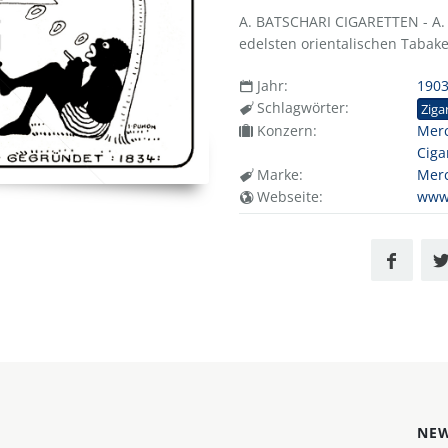
A. BATSCHARI CIGARETTEN - A.
edelsten orientalischen Tabak
Jahr:
190
Schlagwörter:
Ziga
Konzern:
Merc
Ciga
Marke:
Merc
Webseite:
www.
NEW