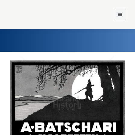
Home
Einst und Heute
Marken
Konzerne
Epoche