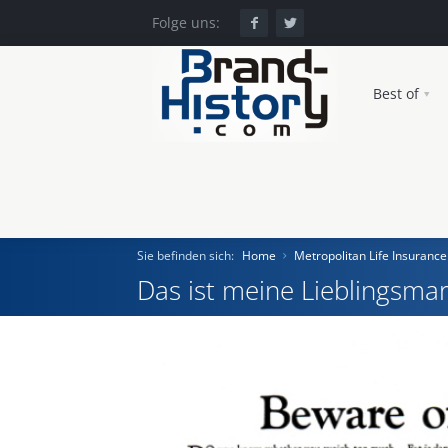
Folge uns:
Best of
Sie befinden sich:
Home
Metropolitan Life Insuran
Das ist meine Lieblingsmar
Home
Einst und Heute
Marken