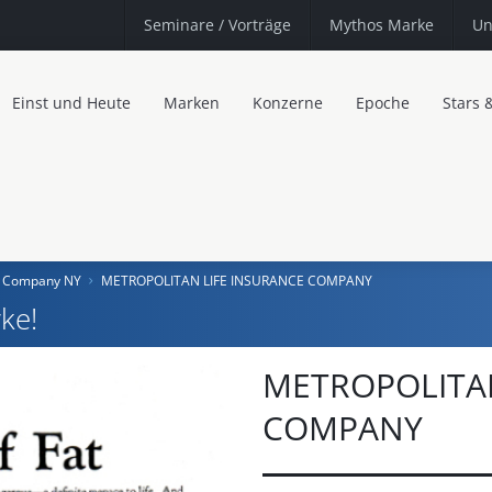
Seminare
/ Vorträge
Mythos Marke
Un
Einst und Heute
Marken
Konzerne
Epoche
Stars 
ce Company NY
METROPOLITAN LIFE INSURANCE COMPANY
ke!
METROPOLITAN
COMPANY