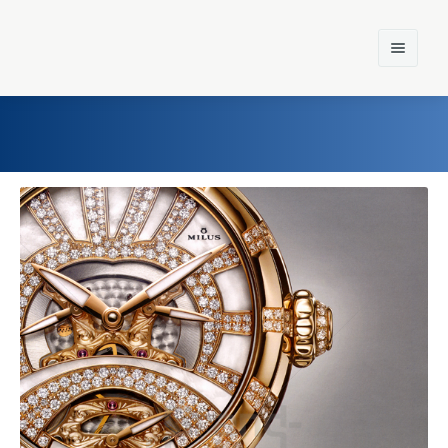
Home
Einst und Heute
Marken
Konzerne
Epoche