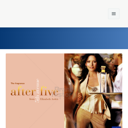
Home
Einst und Heute
Marken
Konzerne
Epoche