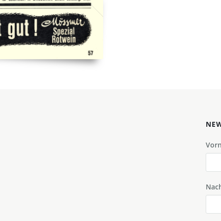
NEW
Vor
Nac