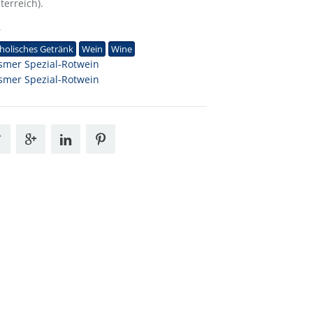
terreich).
7
holisches Getränk
Wein
Wine
mer Spezial-Rotwein
mer Spezial-Rotwein