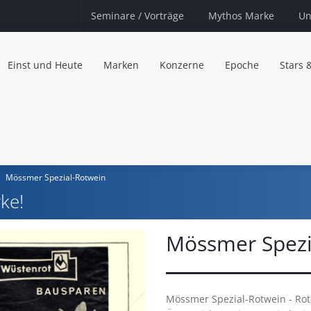
Seminare
/ Vorträge
Mythos Marke
Un
Einst und Heute
Marken
Konzerne
Epoche
Stars 
Mössmer Spezial-Rotwein
ke!
Mössmer Spezi
Mössmer Spezial-Rotwein - Rote