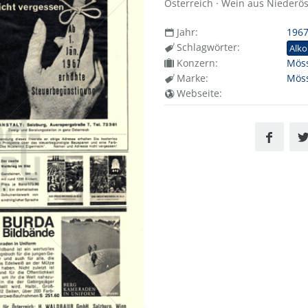
Österreich · Wein aus Niederös
Jahr:
196
Schlagwörter:
Alko
Konzern:
Möss
Marke:
Möss
Webseite: