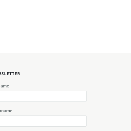
SLETTER
name
hname