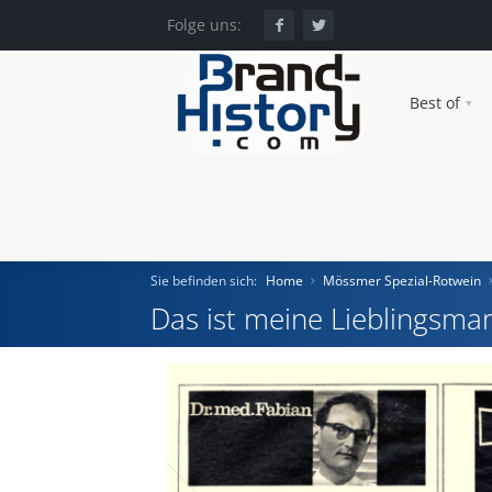
Folge uns:
Best of
Sie befinden sich:
Home
Mössmer Spezial-Rotwein
Das ist meine Lieblingsmar
Home
Einst und Heute
Marken