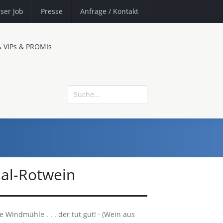
ser Job
Presse
Anfrage
/ Kontakt
& VIPs & PROMIs
al-Rotwein
 Windmühle . . . der tut gut! · (Wein aus