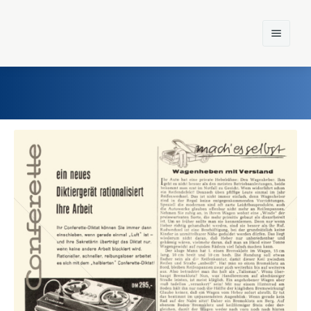
Home
Einst und Heute
Marken
Konzerne
Epoche