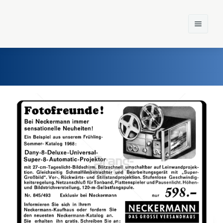
Home
Einst und Heute
Marken
Konzerne
Epoche