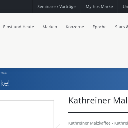
Seminare
/ Vorträge
Mythos Marke
Un
Einst und Heute
Marken
Konzerne
Epoche
Stars 
affee
ke!
Kathreiner Mal
Kathreiner Malzkaffee - Kathre