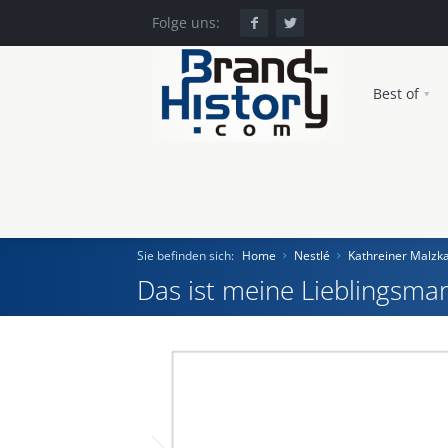
Folge uns:
Best of
Sie befinden sich:
Home
Nestlé
Kathreiner Malzk
Das ist meine Lieblingsmar
Home
Einst und Heute
Marken