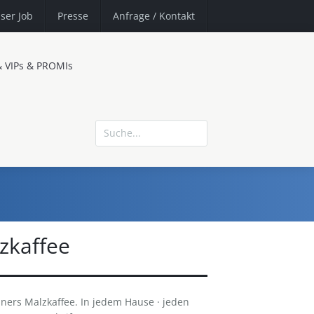
ser Job
Presse
Anfrage
/ Kontakt
& VIPs & PROMIs
zkaffee
iners Malzkaffee. In jedem Hause · jeden