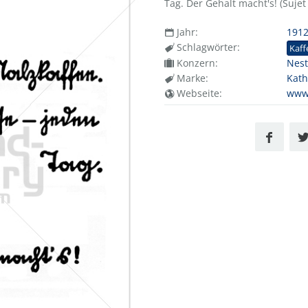
Tag. Der Gehalt macht's! (Sujet 
Jahr:
191
Schlagwörter:
Kaff
Konzern:
Nest
Marke:
Kath
Webseite:
www.