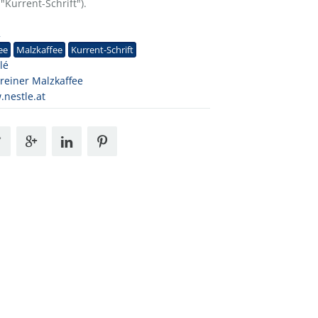
"Kurrent-Schrift").
2
ee
Malzkaffee
Kurrent-Schrift
lé
reiner Malzkaffee
nestle.at