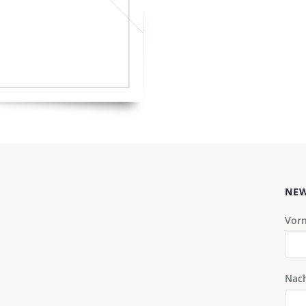
NEW
Vor
Nac