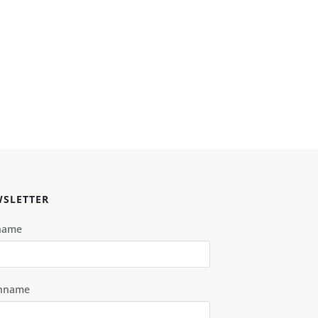
SLETTER
name
hname