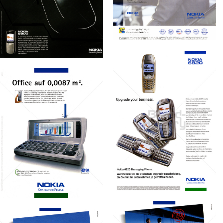
2006
GmbH
2006
Bild-ID: 61367
Bild-ID: 46985
NOKIA
NOKIA
NOKIA AUSTRIA
NOKIA AUSTRIA
GmbH
GmbH
2004
2002
Bild-ID: 31353
Bild-ID: 45247