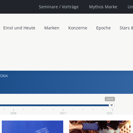
Seminare
/ Vorträge
Mythos Marke
Un
Einst und Heute
Marken
Konzerne
Epoche
Stars 
OKIA
2025
2008
2017
2025