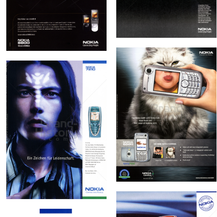
2007
GmbH
2006
Bild-ID: 31494
Bild-ID: 31748
NOKIA
NOKIA AUSTRIA
NOKIA
GmbH
NOKIA AUSTRIA
2005
GmbH
2003
Bild-ID: 60253
Bild-ID: 18701