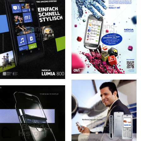
Konzerne
Epoche
NOKIA
NOKIA
NOKIA AUSTRIA
NOKIA AUSTRIA
GmbH
GmbH
2011
2012
Bild-ID: 45564
Bild-ID: 69580
NOKIA
NOKIA AUSTRIA
NOKIA
GmbH
NOKIA AUSTRIA