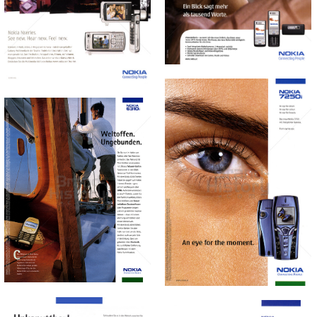
GmbH
GmbH
2006
2006
Bild-ID: 68583
Bild-ID: 46986
NOKIA
NOKIA
NOKIA AUSTRIA
NOKIA AUSTRIA
GmbH
GmbH
2003
2002
Bild-ID: 45277
Bild-ID: 70636