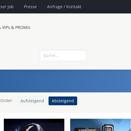
ser Job
Presse
Anfrage
/ Kontakt
& VIPs & PROMIs
Order:
Aufsteigend
Absteigend