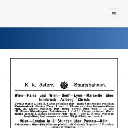
Home
Einst und Heute
Marken
Konzerne
Epoche