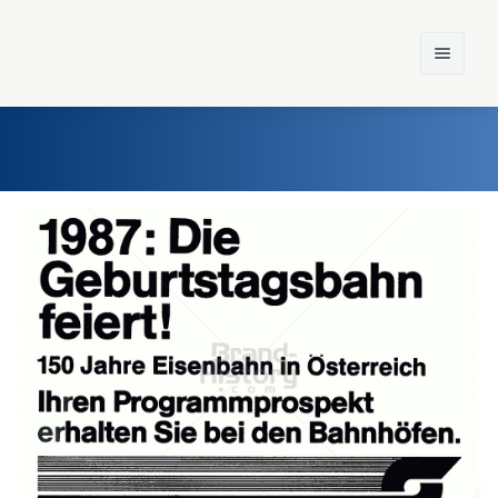
Home
Einst und Heute
Marken
Konzerne
Epoche