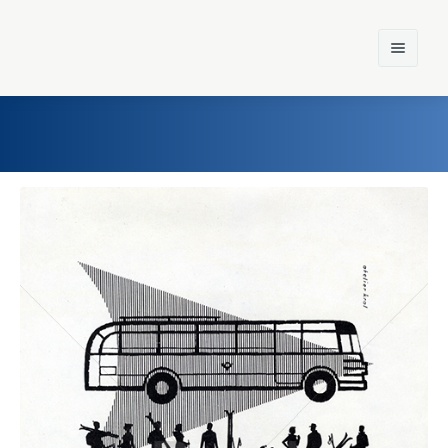
Home
Einst und Heute
Marken
Konzerne
Epoche