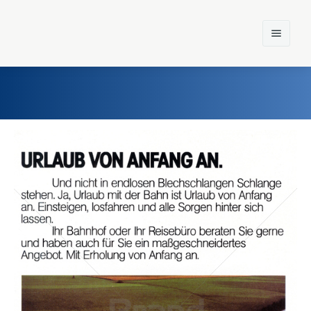
Home
Einst und Heute
Marken
Konzerne
Epoche