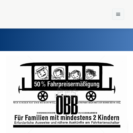
Home
Einst und Heute
Marken
Konzerne
Epoche