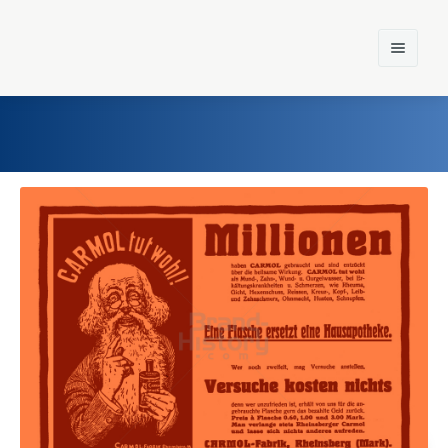
Home
Einst und Heute
Marken
Konzerne
Epoche