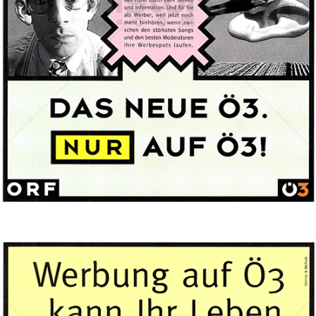
ORF Hitradio Ö3
ORF Österreichischer Rundfunk
1995
Bild-ID: 69794