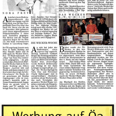
ORF Hitradio Ö3
ORF Österreichischer Rundfunk
1984
Bild-ID: 69824