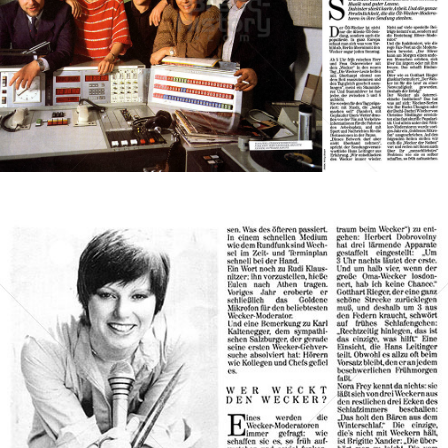
ORF Hitradio Ö3
ORF Österreichischer Rundfunk
1984
Bild-ID: 69823