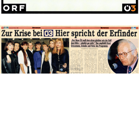
Bild-ID: 69794
ORF Hitradio Ö3
ORF Österreichischer Rundfunk
1996
Bild-ID: 73565