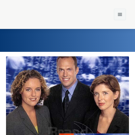
Home
Einst und Heute
Marken
Konzerne
Epoche