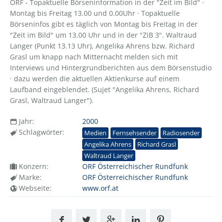
ORF - Topaktuelle Börseninformation in der "Zeit im Bild" ·
Montag bis Freitag 13.00 und 0.00Uhr · Topaktuelle
Börseninfos gibt es täglich von Montag bis Freitag in der
"Zeit im Bild" um 13.00 Uhr und in der "ZiB 3". Waltraud
Langer (Punkt 13.13 Uhr), Angelika Ahrens bzw. Richard
Grasl um knapp nach Mitternacht melden sich mit
Interviews und Hintergrundberichten aus dem Börsenstudio
· dazu werden die aktuellen Aktienkurse auf einem
Laufband eingeblendet. (Sujet "Angelika Ahrens, Richard
Grasl, Waltraud Langer").
Jahr:
2000
Schlagwörter:
Medien
Fernsehsender
Radiosender
Angelika Ahrens
Richard Grasl
Waltraud Langer
Konzern:
ORF Österreichischer Rundfunk
Marke:
ORF Österreichischer Rundfunk
Webseite:
www.orf.at