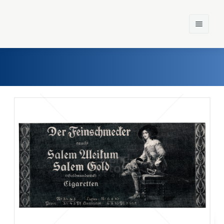
Home
Einst und Heute
Marken
Konzerne
Epoche