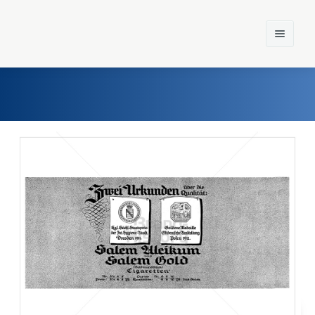
Home
Einst und Heute
Marken
Konzerne
Epoche