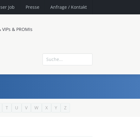
ser Job
Presse
Anfrage
/ Kontakt
& VIPs & PROMIs
T
U
V
W
X
Y
Z