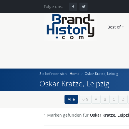
Folge uns:
Best of
Sie befinden sich:
Home
Oskar Kratze, Leipzig
Oskar Kratze, Leipzig
Home
Alle
0-9
A
B
C
D
Einst und Heute
1
Marken gefunden für
Oskar Kratze, Leipz
Marken