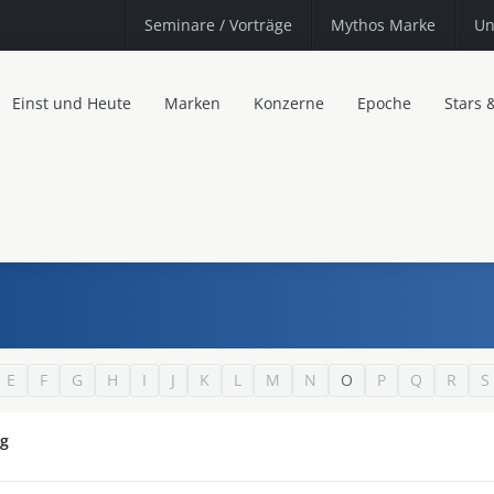
Seminare
/ Vorträge
Mythos Marke
Un
Einst und Heute
Marken
Konzerne
Epoche
Stars 
E
F
G
H
I
J
K
L
M
N
O
P
Q
R
S
ig