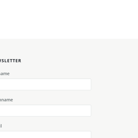
SLETTER
name
hname
l