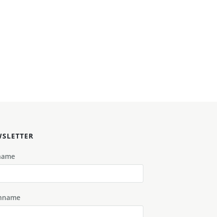
SLETTER
name
hname