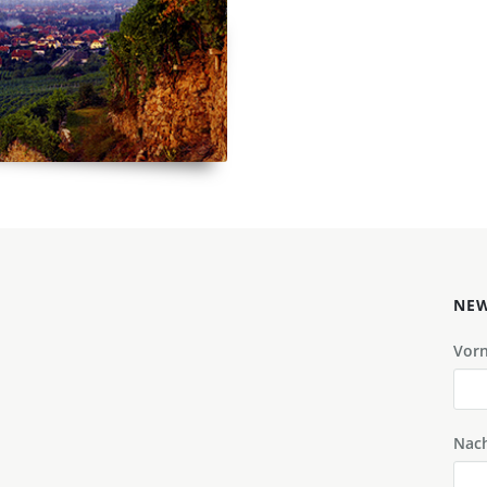
NEW
Vor
Nac