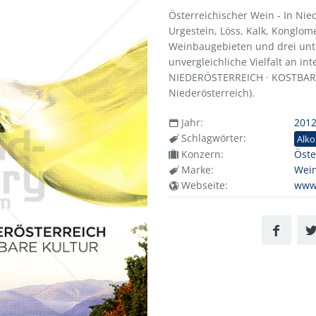
Österreichischer Wein - In Nie
Urgestein, Löss, Kalk, Konglom
Weinbaugebieten und drei unt
unvergleichliche Vielfalt an in
NIEDERÖSTERREICH · KOSTBARE 
Niederösterreich).
Jahr:
201
Schlagwörter:
Alko
Konzern:
Öste
Marke:
Wein
Webseite:
www.