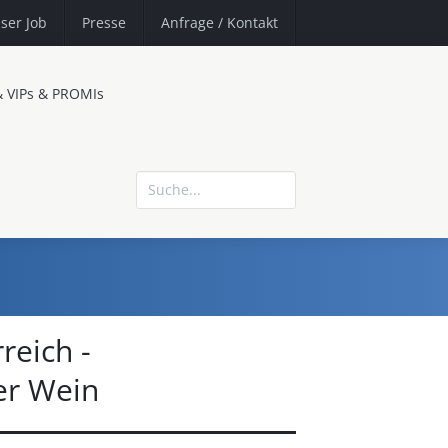
ser Job
Presse
Anfrage
/ Kontakt
& VIPs & PROMIs
reich -
er Wein