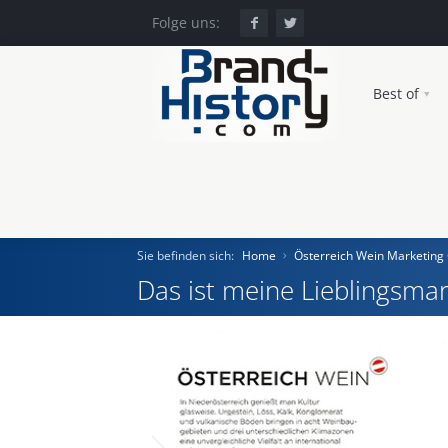
Folge uns:
Best of
Sie befinden sich:
Home
Österreich Wein Marketin
Das ist meine Lieblingsmar
Home
Einst und Heute
Marken