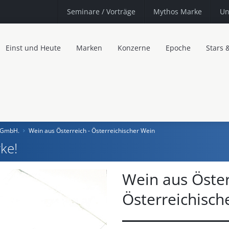
Seminare
/ Vorträge
Mythos Marke
Un
Einst und Heute
Marken
Konzerne
Epoche
Stars 
g GmbH.
Wein aus Österreich - Österreichischer Wein
ke!
Wein aus Öster
Österreichisch