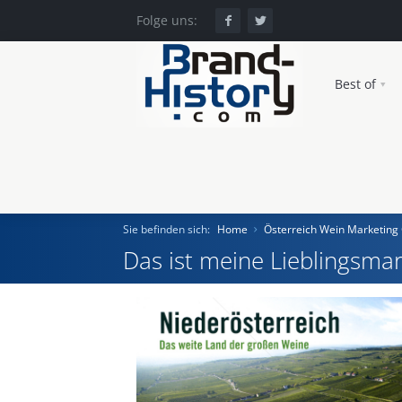
Folge uns:
Best of
Sie befinden sich:
Home
Österreich Wein Marketin
Das ist meine Lieblingsmar
Home
Einst und Heute
Marken