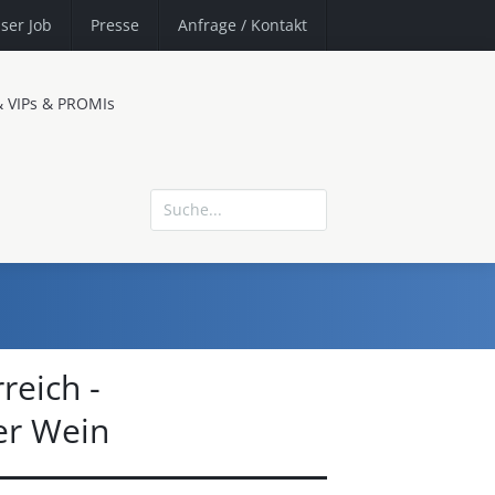
ser Job
Presse
Anfrage
/ Kontakt
& VIPs & PROMIs
reich -
er Wein