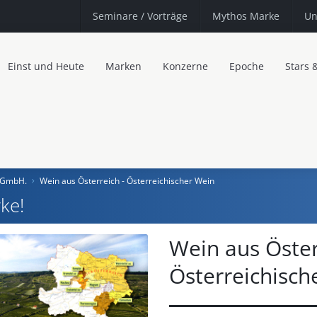
Seminare
/ Vorträge
Mythos Marke
Un
Einst und Heute
Marken
Konzerne
Epoche
Stars 
g GmbH.
Wein aus Österreich - Österreichischer Wein
ke!
Wein aus Öster
Österreichisch