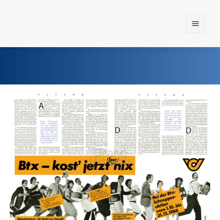
Home
Einst und Heute
Marken
Konzerne
Epoche