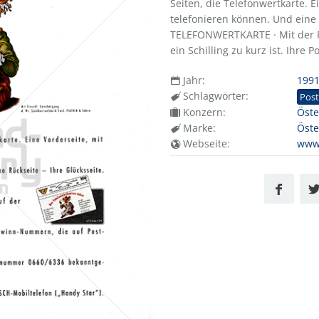
Seiten, die Telefonwertkarte. E
telefonieren können. Und eine R
TELEFONWERTKARTE · Mit der Rü
ein Schilling zu kurz ist. Ihre Po
Jahr:
199
Schlagwörter:
Post
Konzern:
Öste
Marke:
Öste
Webseite:
www.