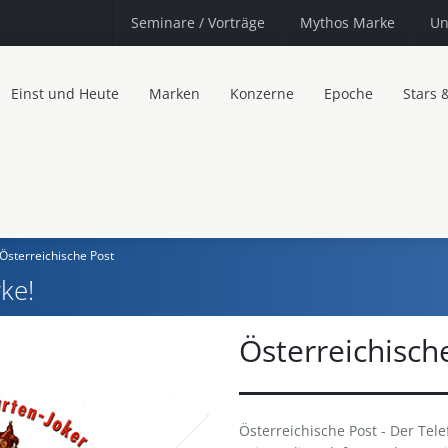
Seminare
/ Vorträge
Mythos Marke
Un
Einst und Heute
Marken
Konzerne
Epoche
Stars 
Österreichische Post
ke!
Österreichisch
Österreichische Post - Der Tele