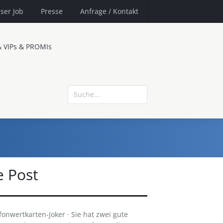
ser Job
Presse
Anfrage
/ Kontakt
& VIPs & PROMIs
e Post
fonwertkarten-Joker · Sie hat zwei gute