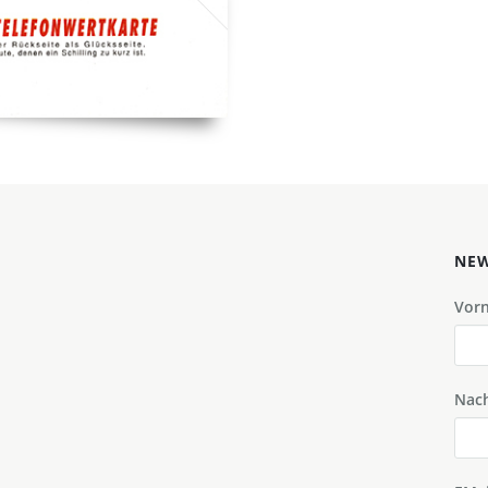
NEW
Vor
Nac