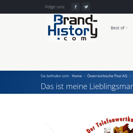
Folge uns:
Best of
Sie befinden sich:
Home
Österreichische Post AG
Das ist meine Lieblingsmar
Home
Einst und Heute
Marken