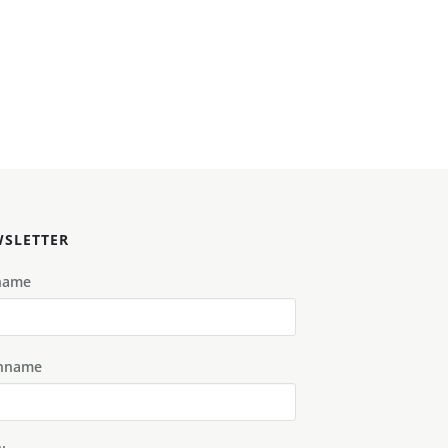
SLETTER
name
hname