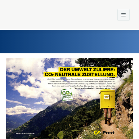
Home
Einst und Heute
Marken
Konzerne
Epoche