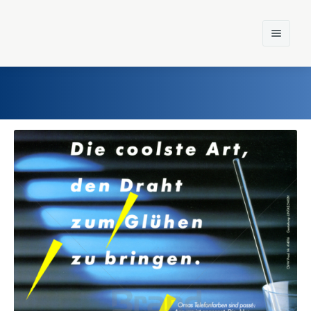
Home
Einst und Heute
Marken
Konzerne
Epoche