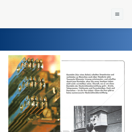
Home
Einst und Heute
Marken
Konzerne
Epoche