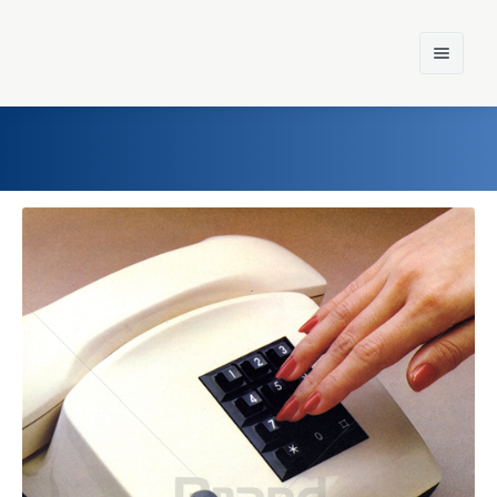
Home
Einst und Heute
Marken
Konzerne
Epoche