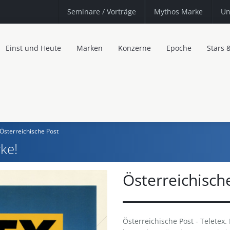
Seminare
/ Vorträge
Mythos Marke
Un
Einst und Heute
Marken
Konzerne
Epoche
Stars 
Österreichische Post
ke!
Österreichisch
Österreichische Post - Teletex. 