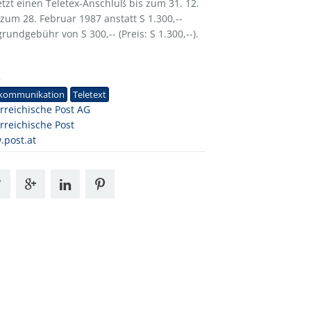
tzt einen Teletex-Anschluß bis zum 31. 12.
zum 28. Februar 1987 anstatt S 1.300,--
undgebühr von S 300,-- (Preis: S 1.300,--).
5
ekommunikation
Teletext
rreichische Post AG
rreichische Post
post.at