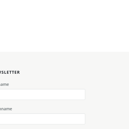
SLETTER
name
hname