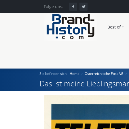
Folge uns:
Best of
Sie befinden sich:
Home
Österreichische Post AG
Das ist meine Lieblingsmar
Home
Einst und Heute
Marken