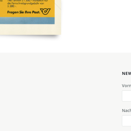
NEW
Vor
Nac