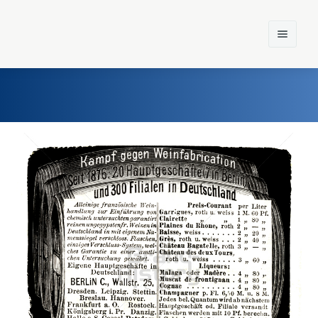
Home
Einst und Heute
Marken
Konzerne
Epoche