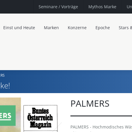
Seminare
/ Vorträge
Mythos Marke
Un
Einst und Heute
Marken
Konzerne
Epoche
Stars 
ERS
ke!
PALMERS
PALMERS - Hochmodisches Wäs