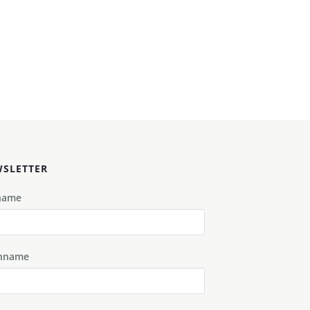
SLETTER
name
hname