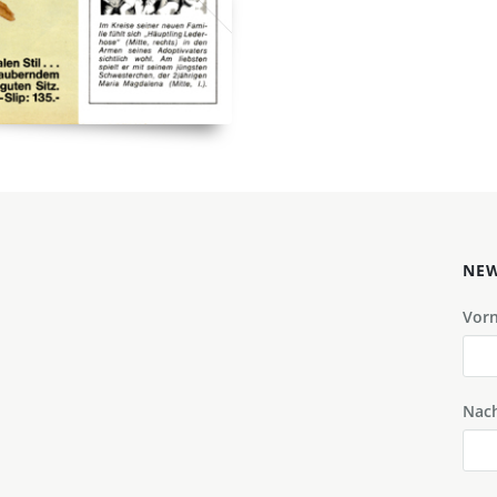
NEW
Vor
Nac