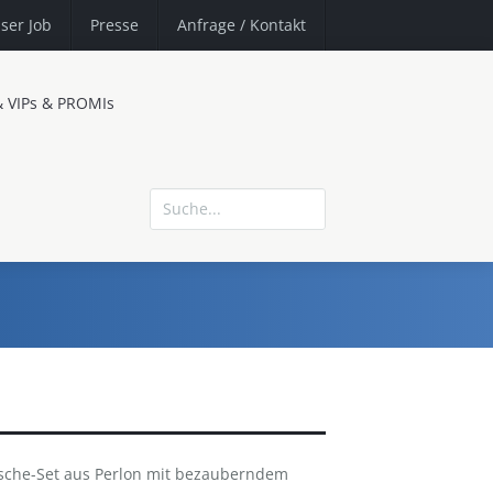
ser Job
Presse
Anfrage
/ Kontakt
& VIPs & PROMIs
che-Set aus Perlon mit bezauberndem