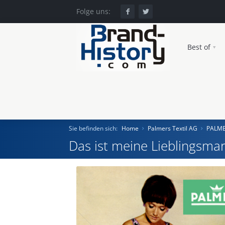
Folge uns:
Best of
Sie befinden sich:
Home
Palmers Textil AG
PALM
Das ist meine Lieblingsmar
Home
Einst und Heute
Marken