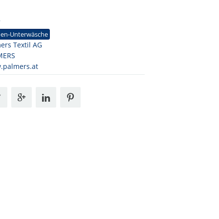
7
en-Unterwäsche
ers Textil AG
MERS
.palmers.at