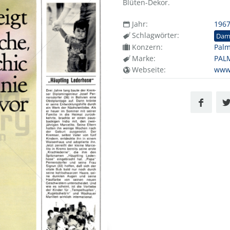
Blüten-Dekor.
Jahr:
196
Schlagwörter:
Dam
Konzern:
Palm
Marke:
PAL
Webseite:
www