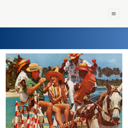
Home
Einst und Heute
Marken
Konzerne
Epoche