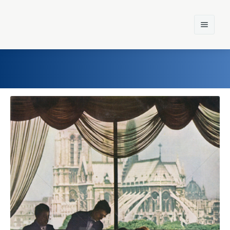
Home
Einst und Heute
Marken
Konzerne
Epoche