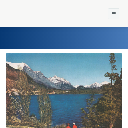
Home
Einst und Heute
Marken
Konzerne
Epoche