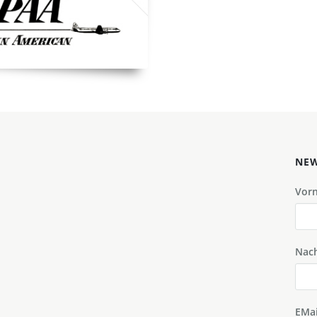
NEW
Vor
Nac
EMai