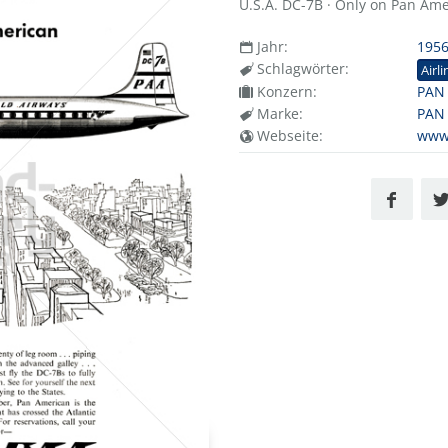
U.S.A. DC-7B · Only on Pan Ame
Jahr:
195
Schlagwörter:
Airli
Konzern:
PAN
Marke:
PAN
Webseite:
www