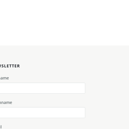
SLETTER
name
hname
l