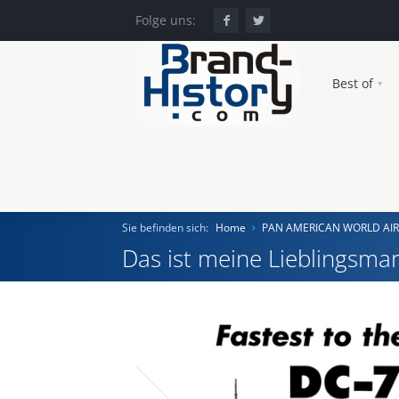
Folge uns:
Best of
Sie befinden sich:
Home
PAN AMERICAN WORLD AIR
Das ist meine Lieblingsmar
Home
Einst und Heute
Marken