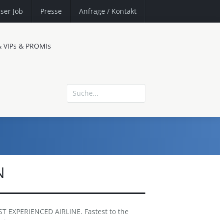
ser Job
Presse
Anfrage
/ Kontakt
& VIPs & PROMIs
N
 EXPERIENCED AIRLINE. Fastest to the