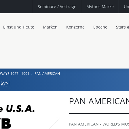
Seminare
/ Vorträge
Mythos Marke
Un
Einst und Heute
Marken
Konzerne
Epoche
Stars 
WAYS 1927 - 1991
PAN AMERICAN
ke!
PAN AMERICA
PAN AMERICAN - WORLD'S MOST