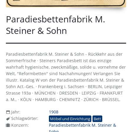
Paradiesbettenfabrik M.
Steiner & Sohn
Paradiesbettenfabrik M. Steiner & Sohn - Rückkehr aus der
Sommerfrische · Steiners Paradiesbett ist das einzige
wahrhaft hygienische, zweckmäßige, solide u. vornehme der
Welt, "Reformbetten" sind Nachahmungen! Verlangen Sie
illustr. Katalog W von der Paradiesbettenfabrik M. Steiner &
Sohn Act.-Ges. · Frankenberg i. Sachsen · BERLIN, Leipziger
Strasse 193a · MÜNCHEN · DRESDEN · LEIPZIG · FRANKFURT
a. M., · KÖLN · HAMBURG · CHEMNITZ · ZÜRICH · BRÜSSEL.
Jahr:
1908
Schlagwörter:
Möbel und Einrichtung
Bett
Konzern:
Paradiesbettenfabrik M. Steiner &
Sohn