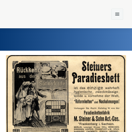
Home
Einst und Heute
Marken
Konzerne
Epoche