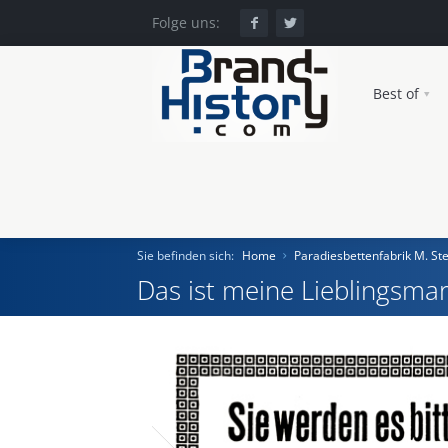
Folge uns:
Best of
Sie befinden sich:
Home
Paradiesbettenfabrik M. St
Das ist meine Lieblingsmar
Home
Einst und Heute
Marken