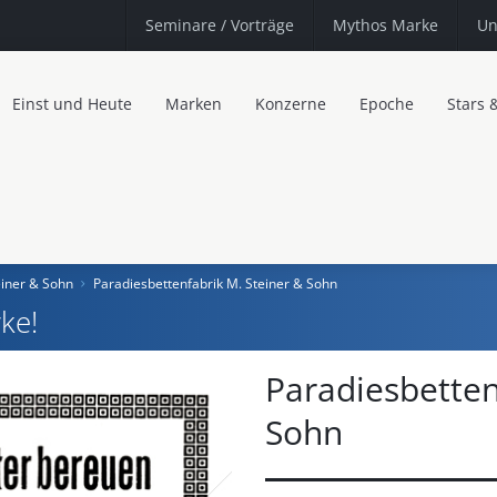
Seminare
/ Vorträge
Mythos Marke
Un
Einst und Heute
Marken
Konzerne
Epoche
Stars 
einer & Sohn
Paradiesbettenfabrik M. Steiner & Sohn
ke!
Paradiesbetten
Sohn