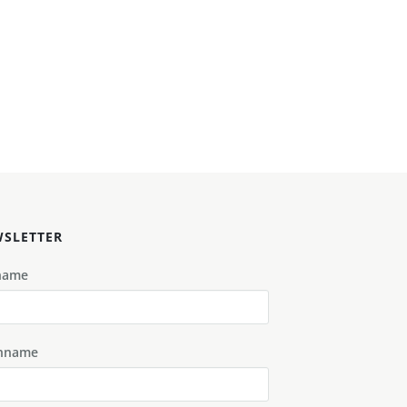
SLETTER
name
hname