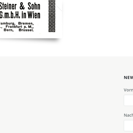
NEW
Vor
Nac