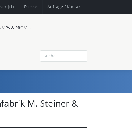
ser Job
Presse
Anfrage
/ Kontakt
& VIPs & PROMIs
fabrik M. Steiner &